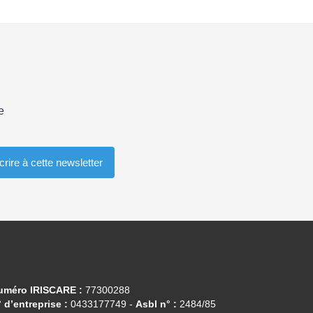
e
uméro IRISCARE :
77300288
 d’entreprise :
0433177749 -
Asbl n° :
2484/85