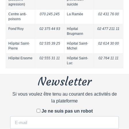
agression)
suicide
Centre anti-
070 245 245
La Ramée
02 431 76 00
poisons
Fond’Roy
02 375 44 93
Hôpital
02 477 211 11
Brugmann
Hôpital Saint-
02 535 39 25
Hôpital Saint-
02 614 30 00
Pierre
Michel
Hôpital Erasme
02 555 31 11
Hôpital Saint-
02 764 11 11
Luc
Newsletter
Si vous voulez être tenu au courant des activités de
la plateforme
Je ne suis pas un robot