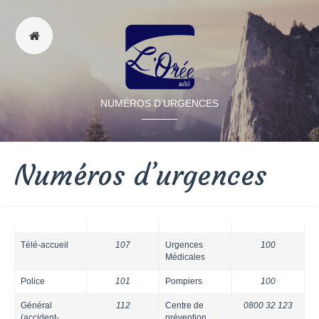
NUMÉROS D’URGENCES
Numéros d’urgences
Télé-accueil
107
Urgences
100
Médicales
Police
101
Pompiers
100
Général
112
Centre de
0800 32 123
(accident-
prévention