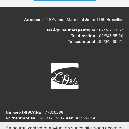
Adresse :
149 Avenue Maréchal Joffre 1180 Bruxelles
Tel équipe thérapeutique :
02/347 57 57
Tel direction :
02/348 95 20
Tel secrétariat :
02/348 95 21
Numéro IRISCARE :
77300288
N° d’entreprise :
0433177749 -
Asbl n° :
2484/85
En poursuivant votre navigation sur ce site, vous acceptez
CopyLeft
Centre L’Orée
2017 | Graphisme & Squelette