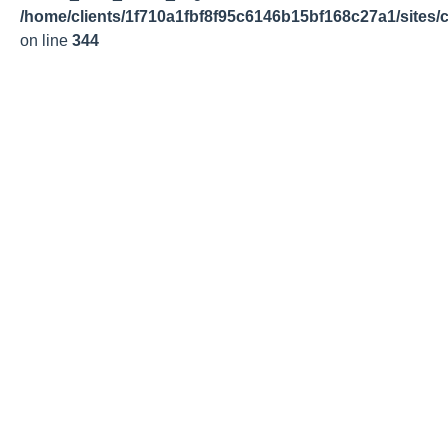
/home/clients/1f710a1fbf8f95c6146b15bf168c27a1/sites/c
on line
344