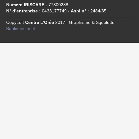
Numéro IRISCARE :
77300288
N° d’entreprise :
0433177749 -
Asbl n° :
2484/85
CopyLeft
Centre L’Orée
2017 | Graphisme & Squelette
Banlieues asbl