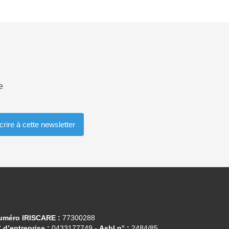
e
uméro IRISCARE :
77300288
 d’entreprise :
0433177749 -
Asbl n° :
2484/85